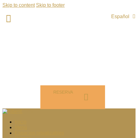
Skip to content
Skip to footer
Français
Español
English
MENÚ
RESERVA
Close
Inicio
Menú
Espacios privatizables